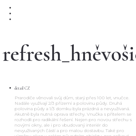
refresh_hněvoši
detail CZ
Prarodiče věnovali svůj dům, starý přes 100 let, vnučce.
Nadále využívají 2/3 přízemí a polovinu půdy. Druhá
polovina půdy a 1/3 domku byla prázdná a nevyužívaná.
Akutně byla nutná oprava střechy. Vnučka s přítelem se
rozhodli pro radikální řešení. Nejen pro novou střechu s
novými okny, ale i pro vbudovaný interiér do
nevyužívaných částí a pro malou dostavbu. Také pro