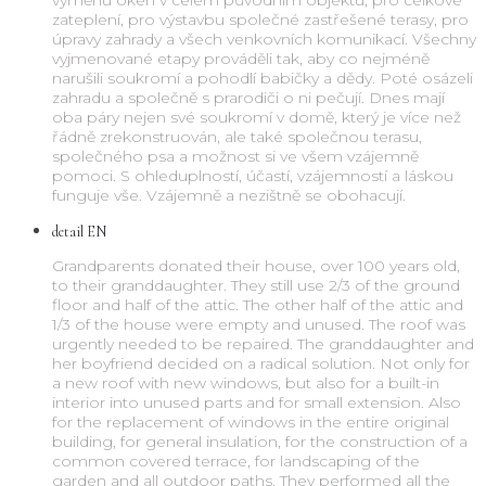
výměnu oken v celém původním objektu, pro celkové
zateplení, pro výstavbu společné zastřešené terasy, pro
úpravy zahrady a všech venkovních komunikací. Všechny
vyjmenované etapy prováděli tak, aby co nejméně
narušili soukromí a pohodlí babičky a dědy. Poté osázeli
zahradu a společně s prarodiči o ni pečují. Dnes mají
oba páry nejen své soukromí v domě, který je více než
řádně zrekonstruován, ale také společnou terasu,
společného psa a možnost si ve všem vzájemně
pomoci. S ohleduplností, účastí, vzájemností a láskou
funguje vše. Vzájemně a nezištně se obohacují.
detail EN
Grandparents donated their house, over 100 years old,
to their granddaughter. They still use 2/3 of the ground
floor and half of the attic. The other half of the attic and
1/3 of the house were empty and unused. The roof was
urgently needed to be repaired. The granddaughter and
her boyfriend decided on a radical solution. Not only for
a new roof with new windows, but also for a built-in
interior into unused parts and for small extension. Also
for the replacement of windows in the entire original
building, for general insulation, for the construction of a
common covered terrace, for landscaping of the
garden and all outdoor paths. They performed all the