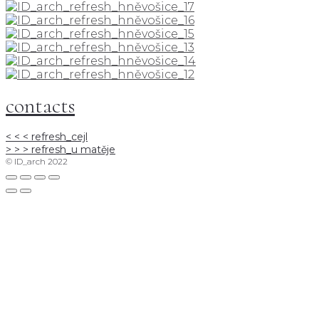
contacts
< < <
refresh_cejl
> > >
refresh_u matěje
© ID_arch 2022