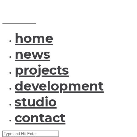
MENU
CLOSE
ID_arch
home
news
projects
development
studio
contact